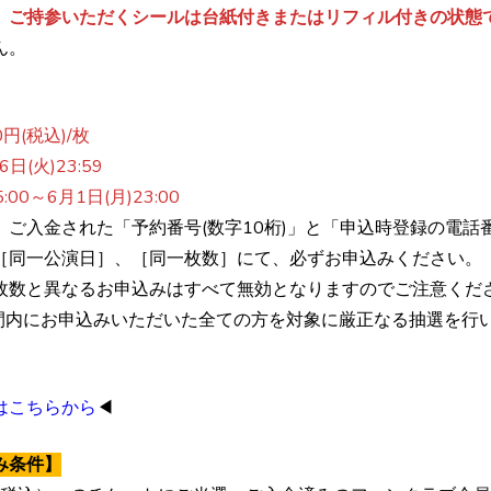
、ご持参いただくシールは台紙付きまたはリフィル付きの状態
ん。
円(税込)/枚
日(火)23:59
0～6月1日(月)23:00
、ご入金された「予約番号(数字10桁)」と「申込時登録の電
た［同一公演日］、［同一枚数］にて、必ずお申込みください。
た枚数と異なるお申込みはすべて無効となりますのでご注意くだ
間内にお申込みいただいた全ての方を対象に厳正なる抽選を行
はこちらから
◀
み条件】