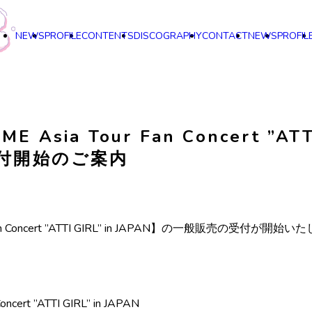
NEWS
PROFILE
CONTENTS
DISCOGRAPHY
CONTACT
NEWS
PROFIL
E Asia Tour Fan Concert ”ATTI
受付開始のご案内
r Fan Concert ”ATTI GIRL” in JAPAN】の一般販売の受付が開
ncert ”ATTI GIRL” in JAPAN