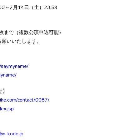
0～2月14日（土）23:59
。
4枚まで（複数公演申込可能）
お願いいたします。
om/saymyname/
ymyname/
せ】
-tike.com/contact/0087/
dex.jsp
@in-kode.jp