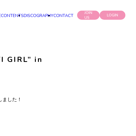
JOIN
E
CONTENTS
DISCOGRAPHY
CONTACT
LOGIN
US
 GIRL” in
始いたしました！