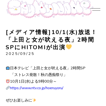
JOIN US
LOGIN
NEWS
PROFILE
CONTENTS
DISCOGRAPHY
CONTACT
[メディア情報]10/1(水)放送！
「上田と女が吠える夜」2時間
SPにHITOMIが出演
2025/09/25
日本テレビ「上田と女が吠える夜」2時間SP
「ストレス発散！秋の愚痴祭り」
10月1日(水)よる9時00分～
https://www.ntv.co.jp/hoeruyoru/
ぜひお楽しみに