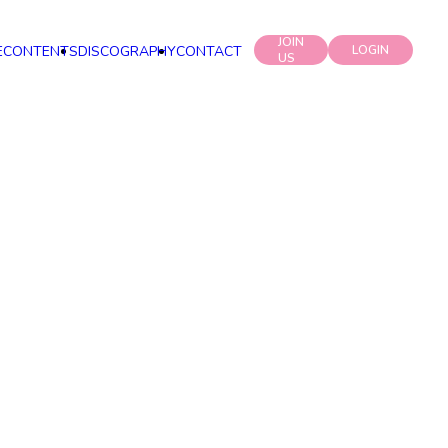
JOIN
E
CONTENTS
DISCOGRAPHY
CONTACT
LOGIN
US